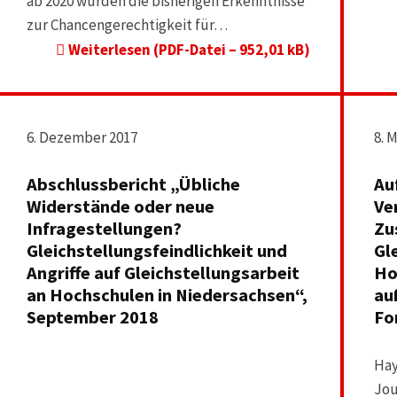
ab 2020 wurden die bisherigen Erkenntnisse
zur Chancengerechtigkeit für…
Weiterlesen (PDF-Datei – 952,01 kB)
6. Dezember 2017
8. 
Abschlussbericht „Übliche
Au
Widerstände oder neue
Ve
Infragestellungen?
Zu
Gleichstellungsfeindlichkeit und
Gl
Angriffe auf Gleichstellungsarbeit
Ho
an Hochschulen in Niedersachsen“,
au
September 2018
Fo
Hay
Jou