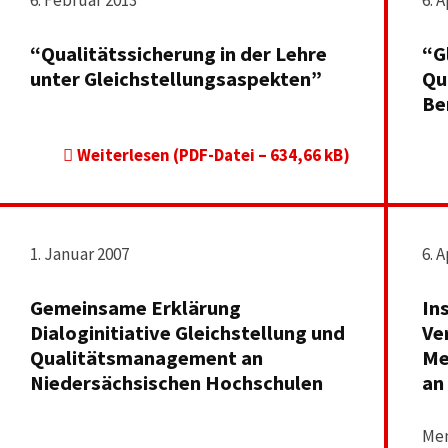
6. Februar 2013
6. A
“Qualitätssicherung in der Lehre
“G
unter Gleichstellungsaspekten”
Qu
Be
Weiterlesen (PDF-Datei – 634,66 kB)
1. Januar 2007
6. A
Gemeinsame Erklärung
In
Dialoginitiative Gleichstellung und
Ve
Qualitätsmanagement an
Me
Niedersächsischen Hochschulen
an
Men