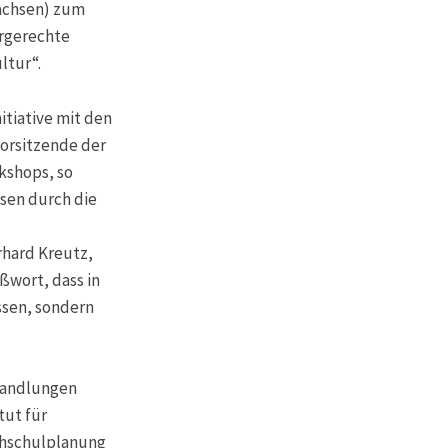
sachsen) zum
ergerechte
ltur“.
itiative mit den
vorsitzende der
rkshops, so
hsen durch die
rhard Kreutz,
ßwort, dass in
ssen, sondern
handlungen
tut für
chschulplanung