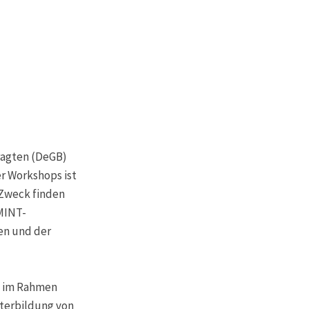
ragten (DeGB)
r Workshops ist
 Zweck finden
MINT-
en und der
e im Rahmen
iterbildung von