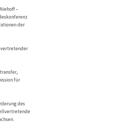
Niehoff –
ndeskonferenz
rationen der
lvertretender
transfer,
ssion für
örderung des
ellvertretende
achsen.