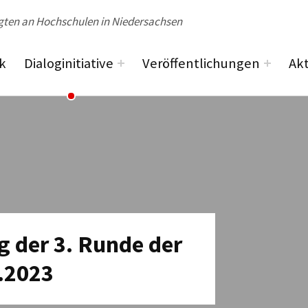
ik
Dialoginitiative
Veröffentlichungen
Akt
 der 3. Runde der
3.2023