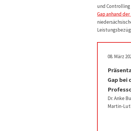
und Controlling 
Gap anhand der
niedersächsisch
Leistungsbezüge
08. März 20
Präsenta
Gap bei 
Profess
Dr. Anke B
Martin-Lut