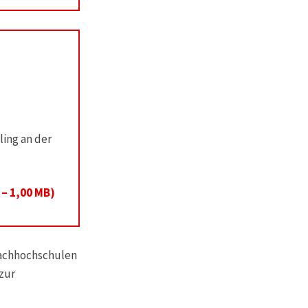
ling an der
 – 1,00 MB)
Fachhochschulen
 zur