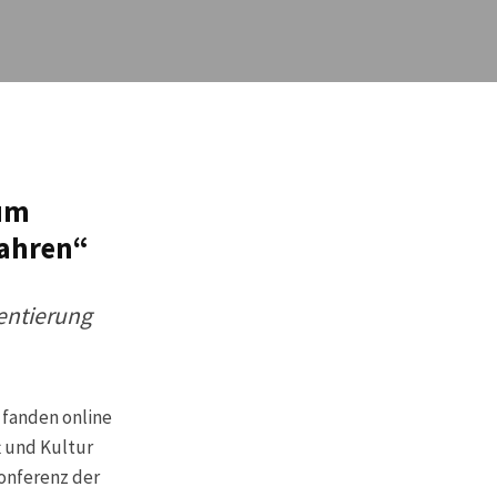
zum
fahren“
entierung
 fanden online
t und Kultur
onferenz der