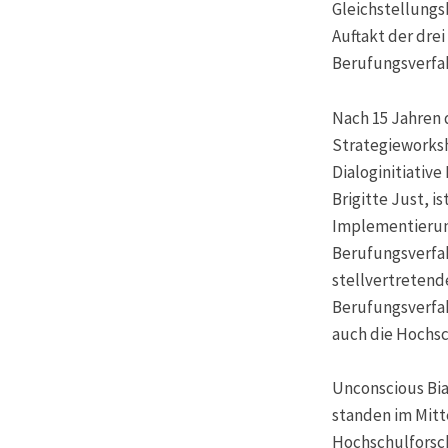
Gleichstellungs
Auftakt der dre
Berufungsverfah
Nach 15 Jahren 
Strategieworksh
Dialoginitiative
Brigitte Just, 
Implementierun
Berufungsverfah
stellvertretend
Berufungsverfah
auch die Hochsc
Unconscious Bi
standen im Mitt
Hochschulforsch