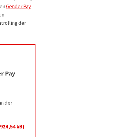
den
Gender Pay
an
trolling der
er Pay
an der
 924,54 kB)