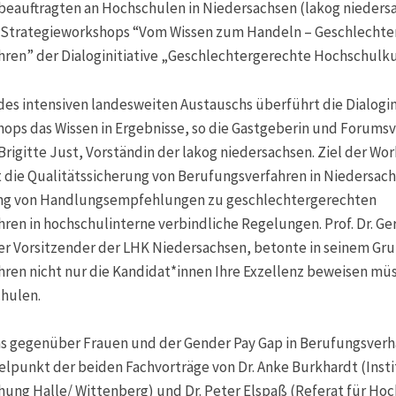
beauftragten an Hochschulen in Niedersachsen (lakog nieder
i Strategieworkshops “Vom Wissen zum Handeln – Geschlecht
ren” der Dialoginitiative „Geschlechtergerechte Hochschulku
des intensiven landesweiten Austauschs überführt die Dialogin
ops das Wissen in Ergebnisse, so die Gastgeberin und Forums
 Brigitte Just, Vorständin der lakog niedersachsen. Ziel der Wo
ist die Qualitätssicherung von Berufungsverfahren in Niedersac
g von Handlungsempfehlungen zu geschlechtergerechten
ren in hochschulinterne verbindliche Regelungen. Prof. Dr. Ge
er Vorsitzender der LHK Niedersachsen, betonte in seinem Gru
ren nicht nur die Kandidat*innen Ihre Exzellenz beweisen mü
hulen.
as gegenüber Frauen und der Gender Pay Gap in Berufungsver
elpunkt der beiden Fachvorträge von Dr. Anke Burkhardt (Insti
ung Halle/ Wittenberg) und Dr. Peter Elspaß (Referat für Ho