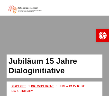
lakog niedersachsen
Open toolbar
Jubiläum 15 Jahre
Dialoginitiative
STARTSEITE
DIALOGINITIATIVE
JUBILÄUM 15 JAHRE
DIALOGINITIATIVE