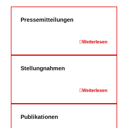
Pressemitteilungen
: Pressem
Weiterlesen
Stellungnahmen
: Stellun
Weiterlesen
Publikationen